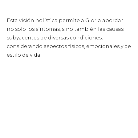
Esta visión holística permite a Gloria abordar
no solo los síntomas, sino también las causas
subyacentes de diversas condiciones,
considerando aspectos físicos, emocionales y de
estilo de vida.
Gracias a su constante actualización en
técnicas complementarias, Gloria Logroño
utiliza prácticas como la nutrición funcional, el
manejo del estrés, la medicina basada en
plantas y otras terapias integrativas que
potencian los resultados de la medicina
tradicional. Su enfoque busca el equilibrio del
cuerpo y la mente, siempre centrado en mejorar
la calidad de vida de sus pacientes y promover